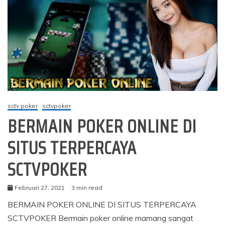
sctv poker
sctvpoker
BERMAIN POKER ONLINE DI
SITUS TERPERCAYA
SCTVPOKER
Februari 27, 2021
3 min read
rcstokp
BERMAIN POKER ONLINE DI SITUS TERPERCAYA
SCTVPOKER Bermain poker online mamang sangat