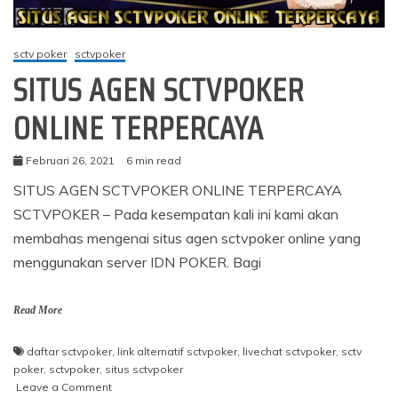
sctv poker
sctvpoker
SITUS AGEN SCTVPOKER
ONLINE TERPERCAYA
Februari 26, 2021
6 min read
rcstokp
SITUS AGEN SCTVPOKER ONLINE TERPERCAYA
SCTVPOKER – Pada kesempatan kali ini kami akan
membahas mengenai situs agen sctvpoker online yang
menggunakan server IDN POKER. Bagi
Read More
daftar sctvpoker
,
link alternatif sctvpoker
,
livechat sctvpoker
,
sctv
poker
,
sctvpoker
,
situs sctvpoker
on
Leave a Comment