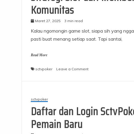
Komunitas
Maret 27, 2025
3 min read
rcstokp
Kalau ngomongin game slot, siapa sih yang nggak
pasti buat menang setiap saat. Tapi santai,
Read More
on
sctvpoker
Leave a Comment
Strategi
Slot
dari
Member
SctvPoker:
sctvpoker
Berbagi
Daftar dan Login SctvPo
di
Komunitas
Pemain Baru