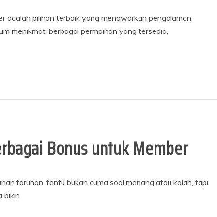
ker adalah pilihan terbaik yang menawarkan pengalaman
um menikmati berbagai permainan yang tersedia,
Berbagai Bonus untuk Member
inan taruhan, tentu bukan cuma soal menang atau kalah, tapi
 bikin