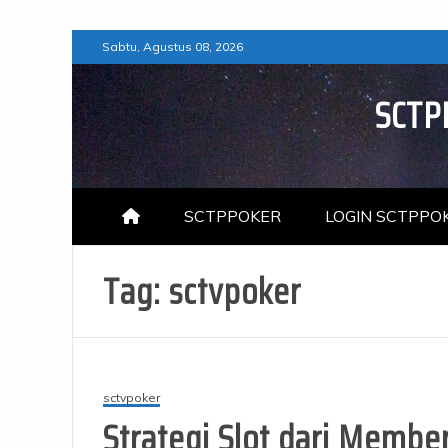
Skip
Sabtu, Agustus 08, 2026
to
content
SCTP
SCTPPOKER
LOGIN SCTPPO
Tag:
sctvpoker
sctvpoker
Strategi Slot dari Member