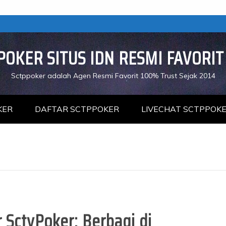
POKER SITUS IDN RESMI FAVORIT
Sctppoker adalah Agen Resmi Favorit 100% Trust Sejak 2014
KER
DAFTAR SCTPPOKER
LIVECHAT SCTPPOK
 SctvPoker: Berbagi di