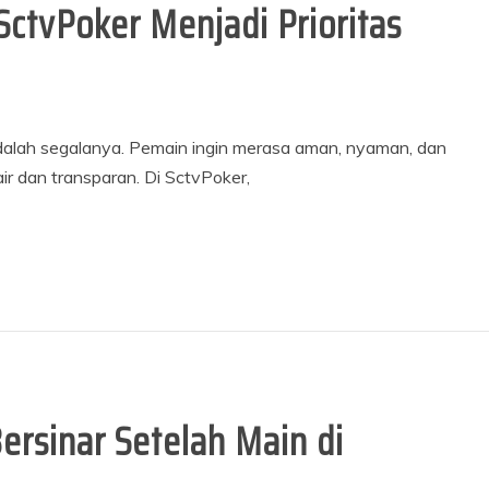
ctvPoker Menjadi Prioritas
dalah segalanya. Pemain ingin merasa aman, nyaman, dan
ir dan transparan. Di SctvPoker,
n
epercayaan
ermain
ctvPoker
enjadi
ioritas
ersinar Setelah Main di
tama