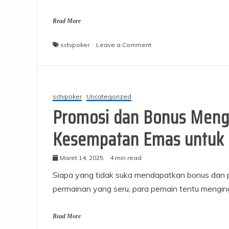
Read More
on
sctvpoker
Leave a Comment
Strategi
dan
Tips
Jitu
Bermain
sctvpoker
Uncategorized
Poker
Promosi dan Bonus Mengu
di
SctvPoker
Kesempatan Emas untuk 
Maret 14, 2025
4 min read
rcstokp
Siapa yang tidak suka mendapatkan bonus dan 
permainan yang seru, para pemain tentu menging
Read More