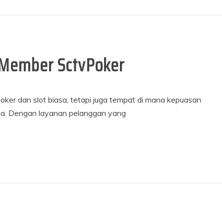
 Member SctvPoker
ker dan slot biasa, tetapi juga tempat di mana kepuasan
ma. Dengan layanan pelanggan yang
a
er