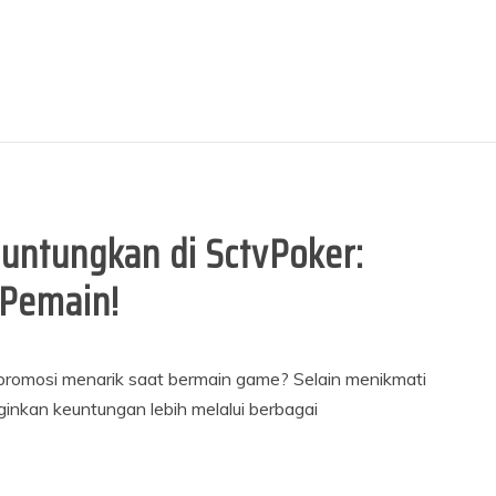
ntungkan di SctvPoker:
Pemain!
promosi menarik saat bermain game? Selain menikmati
inkan keuntungan lebih melalui berbagai