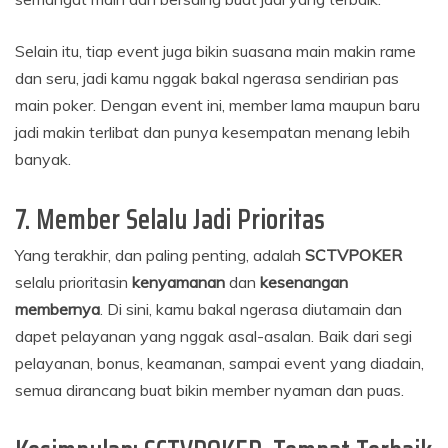
Selain itu, tiap event juga bikin suasana main makin rame
dan seru, jadi kamu nggak bakal ngerasa sendirian pas
main poker. Dengan event ini, member lama maupun baru
jadi makin terlibat dan punya kesempatan menang lebih
banyak.
7.
Member Selalu Jadi Prioritas
Yang terakhir, dan paling penting, adalah
SCTVPOKER
selalu prioritasin
kenyamanan
dan
kesenangan
membernya
. Di sini, kamu bakal ngerasa diutamain dan
dapet pelayanan yang nggak asal-asalan. Baik dari segi
pelayanan, bonus, keamanan, sampai event yang diadain,
semua dirancang buat bikin member nyaman dan puas.