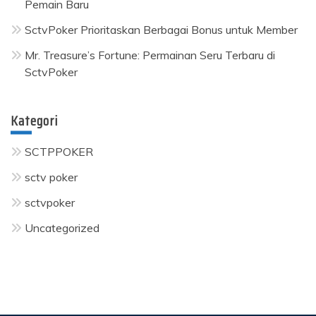
Pemain Baru
SctvPoker Prioritaskan Berbagai Bonus untuk Member
Mr. Treasure’s Fortune: Permainan Seru Terbaru di
SctvPoker
Kategori
SCTPPOKER
sctv poker
sctvpoker
Uncategorized