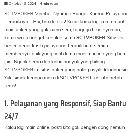
Oktober 6, 2024
4 min read
rcstokp
SCTVPOKER Member Nyaman Banget Karena Pelayanan
Terbaiknya – Hai, bro dan sis! Kalau kamu lagi cari tempat
main poker yang gak cuma seru, tapi juga bikin nyaman,
kamu wajib banget kenalan sama
SCTVPOKER
. Situs ini
bener-bener kasih pelayanan terbaik buat semua
membernya, baik yang udah lama main maupun yang baru
join. Nggak heran deh kalau banyak yang bilang
SCTVPOKER itu situs poker yang paling asyik di Indonesia.
Yuk, simak kenapa main di SCTVPOKER bikin kita betah
terus!
1.
Pelayanan yang Responsif, Siap Bantu
24/7
Kalau lagi main online, pasti kita gak pengen dong nemuin