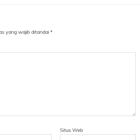
as yang wajib ditandai
*
Situs Web