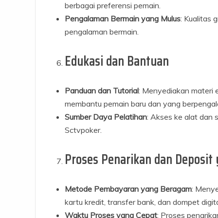
berbagai preferensi pemain.
Pengalaman Bermain yang Mulus
: Kualitas 
pengalaman bermain.
Edukasi dan Bantuan
Panduan dan Tutorial
: Menyediakan materi e
membantu pemain baru dan yang berpenga
Sumber Daya Pelatihan
: Akses ke alat dan
Sctvpoker.
Proses Penarikan dan Deposit
Metode Pembayaran yang Beragam
: Menye
kartu kredit, transfer bank, dan dompet digita
Waktu Proses yang Cepat
: Proses penarik