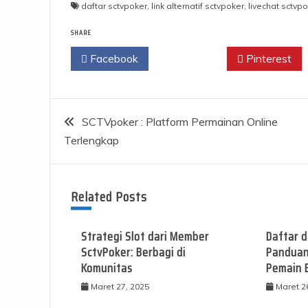
daftar sctvpoker
,
link alternatif sctvpoker
,
livechat sctvp
SHARE
Facebook
Twitter
Pinterest
Navigasi
SCTVpoker : Platform Permainan Online
Terlengkap
pos
Related Posts
Strategi Slot dari Member
Daftar d
SctvPoker: Berbagi di
Panduan
Komunitas
Pemain 
Maret 27, 2025
Maret 2