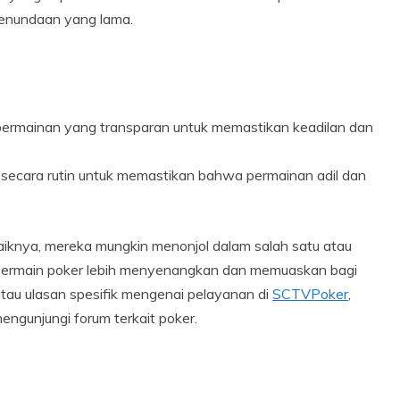
nundaan yang lama.
 permainan yang transparan untuk memastikan keadilan dan
t secara rutin untuk memastikan bahwa permainan adil dan
aiknya, mereka mungkin menonjol dalam salah satu atau
bermain poker lebih menyenangkan dan memuaskan bagi
au ulasan spesifik mengenai pelayanan di
SCTVPoker
,
engunjungi forum terkait poker.