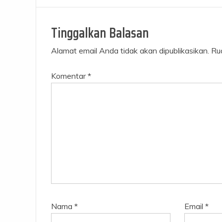
Tinggalkan Balasan
Alamat email Anda tidak akan dipublikasikan.
Ru
Komentar
*
Nama
*
Email
*