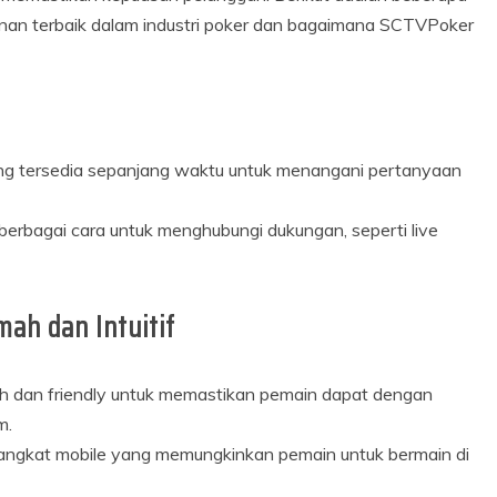
nan terbaik dalam industri poker dan bagaimana SCTVPoker
ng tersedia sepanjang waktu untuk menangani pertanyaan
berbagai cara untuk menghubungi dukungan, seperti live
ah dan Intuitif
ih dan friendly untuk memastikan pemain dapat dengan
m.
erangkat mobile yang memungkinkan pemain untuk bermain di