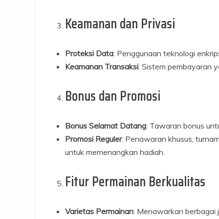
Keamanan dan Privasi
Proteksi Data
: Penggunaan teknologi enkrip
Keamanan Transaksi
: Sistem pembayaran 
Bonus dan Promosi
Bonus Selamat Datang
: Tawaran bonus unt
Promosi Reguler
: Penawaran khusus, turna
untuk memenangkan hadiah.
Fitur Permainan Berkualitas
Varietas Permainan
: Menawarkan berbagai 