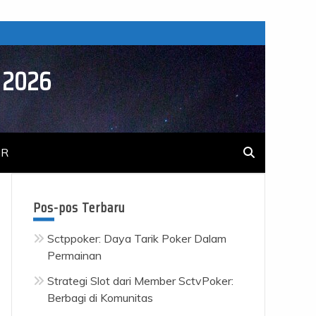
 2026
ER
Pos-pos Terbaru
Sctppoker: Daya Tarik Poker Dalam
Permainan
Strategi Slot dari Member SctvPoker:
Berbagi di Komunitas