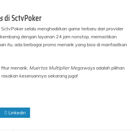
s
di SctvPoker
a, SctvPoker selalu menghadirkan game terbaru dari provider
berkembang dengan layanan 24 jam nonstop, memastikan
in itu, ada berbagai promo menarik yang bisa di manfaatkan
fitur menarik,
Muertos Multiplier Megaways
adalah pilihan
 rasakan keseruannya sekarang juga!
Linkedin