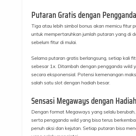
Putaran Gratis dengan Penggand
Tiga atau lebih simbol bonus akan memicu fitur 
untuk mempertaruhkan jumlah putaran yang di da
sebelum fitur di mulai.
Selama putaran gratis berlangsung, setiap kali 
sebesar 1x. Ditambah dengan pengganda wild 
secara eksponensial. Potensi kemenangan maks
salah satu slot dengan hadiah besar.
Sensasi Megaways dengan Hadia
Dengan format Megaways yang selalu berubah, f
serta pengganda wild yang bisa terus berkemb
penuh aksi dan kejutan. Setiap putaran bisa me