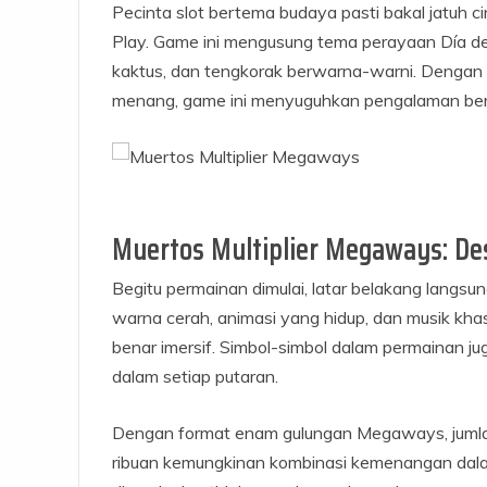
Pecinta slot bertema budaya pasti bakal jatuh 
Play. Game ini mengusung tema perayaan Día de 
kaktus, dan tengkorak berwarna-warni. Denga
menang, game ini menyuguhkan pengalaman berm
Muertos Multiplier Megaways: D
Begitu permainan dimulai, latar belakang lang
warna cerah, animasi yang hidup, dan musik kh
benar imersif. Simbol-simbol dalam permainan j
dalam setiap putaran.
Dengan format enam gulungan Megaways, jumlah 
ribuan kemungkinan kombinasi kemenangan dalam