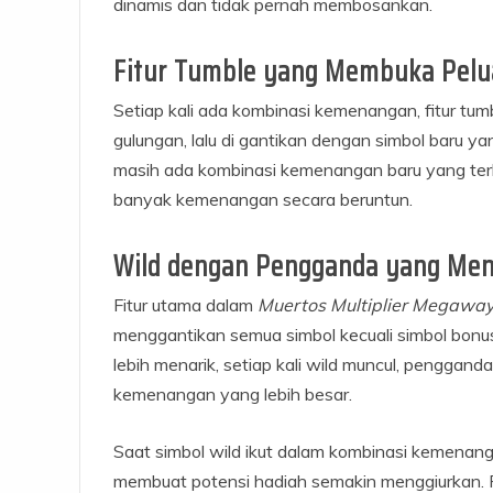
dinamis dan tidak pernah membosankan.
Fitur Tumble yang Membuka Pelu
Setiap kali ada kombinasi kemenangan, fitur tum
gulungan, lalu di gantikan dengan simbol baru yan
masih ada kombinasi kemenangan baru yang terb
banyak kemenangan secara beruntun.
Wild dengan Pengganda yang Men
Fitur utama dalam
Muertos Multiplier Megawa
menggantikan semua simbol kecuali simbol bo
lebih menarik, setiap kali wild muncul, pengga
kemenangan yang lebih besar.
Saat simbol wild ikut dalam kombinasi kemenang
membuat potensi hadiah semakin menggiurkan. Fi