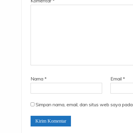
Komentar
*
Nama
*
Email
*
Simpan nama, email, dan situs web saya pada