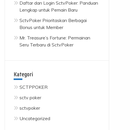
Daftar dan Login SctvPoker: Panduan
Lengkap untuk Pemain Baru
SctvPoker Prioritaskan Berbagai
Bonus untuk Member
Mr. Treasure’s Fortune: Permainan
Seru Terbaru di SctvPoker
Kategori
SCTPPOKER
sctv poker
sctvpoker
Uncategorized