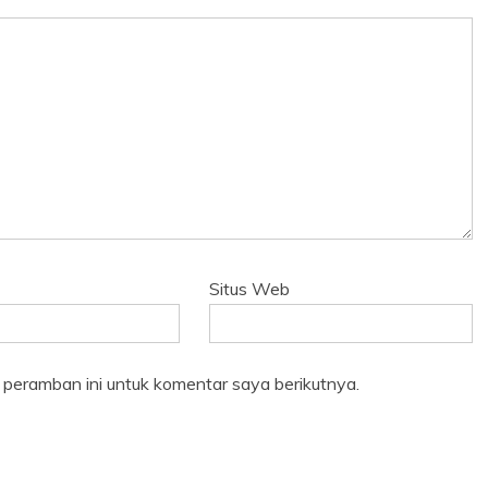
Situs Web
 peramban ini untuk komentar saya berikutnya.