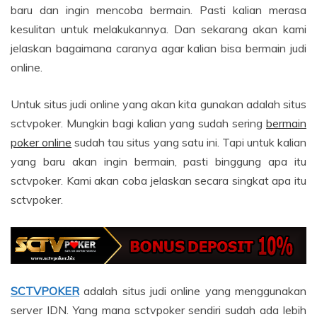
baru dan ingin mencoba bermain. Pasti kalian merasa
kesulitan untuk melakukannya. Dan sekarang akan kami
jelaskan bagaimana caranya agar kalian bisa bermain judi
online.
Untuk situs judi online yang akan kita gunakan adalah situs
sctvpoker. Mungkin bagi kalian yang sudah sering
bermain
poker online
sudah tau situs yang satu ini. Tapi untuk kalian
yang baru akan ingin bermain, pasti binggung apa itu
sctvpoker. Kami akan coba jelaskan secara singkat apa itu
sctvpoker.
SCTVPOKER
adalah situs judi online yang menggunakan
server IDN. Yang mana sctvpoker sendiri sudah ada lebih