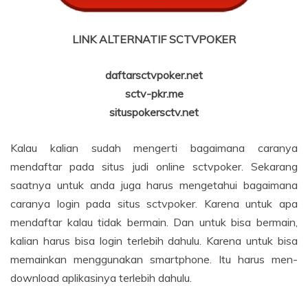
LINK ALTERNATIF SCTVPOKER
daftarsctvpoker.net
sctv-pkr.me
situspokersctv.net
Kalau kalian sudah mengerti bagaimana caranya
mendaftar pada situs judi online sctvpoker. Sekarang
saatnya untuk anda juga harus mengetahui bagaimana
caranya login pada situs sctvpoker. Karena untuk apa
mendaftar kalau tidak bermain. Dan untuk bisa bermain,
kalian harus bisa login terlebih dahulu. Karena untuk bisa
memainkan menggunakan smartphone. Itu harus men-
download aplikasinya terlebih dahulu.