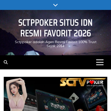
Skip
to
content
SCTPPOKER SITUS IDN
RESMI FAVORIT 2026
Sctppoker adalah Agen Resmi Favorit 100% Trust
Sejak 2014