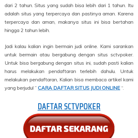
dari 2 tahun. Situs yang sudah bisa lebih dari 1 tahun. Itu
adalah situs yang terpercaya dan pastinya aman. Karena
terpercaya dan aman, makanya situs ini bisa bertahan
hingga 2 tahun lebih.
Jadi kalau kalian ingin bermain judi online. Kami sarankan
untuk bermain atau bergabung dengan situs sctvpoker.
Untuk bisa bergabung dengan situs ini, sudah pasti kalian
harus melakukan pendaftaran terlebih dahulu. Untuk
melakukan pendaftaran, Kalian bisa membaca artikel kami
yang berjudul ”
CARA DAFTAR SITUS JUDI ONLINE
“.
DAFTAR SCTVPOKER