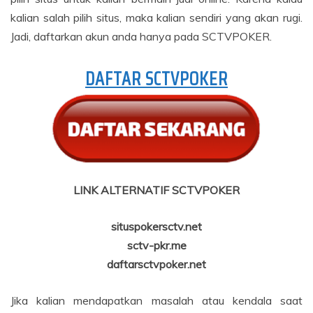
kalian salah pilih situs, maka kalian sendiri yang akan rugi.
Jadi, daftarkan akun anda hanya pada SCTVPOKER.
DAFTAR SCTVPOKER
LINK ALTERNATIF SCTVPOKER
situspokersctv.net
sctv-pkr.me
daftarsctvpoker.net
Jika kalian mendapatkan masalah atau kendala saat