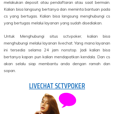
melakukan deposit atau pendaftaran atau saat bermain.
Kalian bisa langsung bertanya dan meminta bantuan pada
cs yang bertugas. Kalian bisa langsung menghubungi cs
yang bertugas melalui layanan yang sudah disediakan.
Untuk Menghubungi situs sctvpoker, kalian bisa
menghubungi melalui layanan livechat. Yang mana layanan
ini tersedia selama 24 jam nonstop. Jadi kalian bisa
bertanya kapan pun kalian mendapatkan kendala. Dan cs
akan selalu siap membantu anda dengan ramah dan
sopan.
LIVECHAT SCTVPOKER