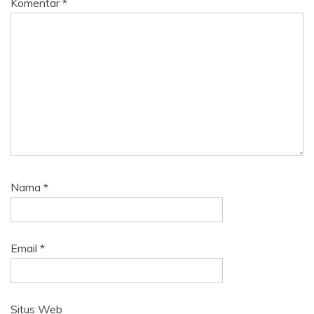
Komentar
*
Nama
*
Email
*
Situs Web