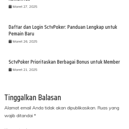
Maret 27, 2025
Daftar dan Login SctvPoker: Panduan Lengkap untuk
Pemain Baru
Maret 26, 2025
SctvPoker Prioritaskan Berbagai Bonus untuk Member
Maret 21, 2025
Tinggalkan Balasan
Alamat email Anda tidak akan dipublikasikan.
Ruas yang
wajib ditandai
*