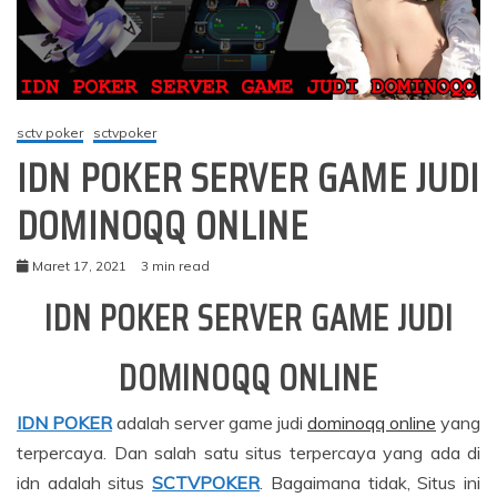
sctv poker
sctvpoker
IDN POKER SERVER GAME JUDI
DOMINOQQ ONLINE
Maret 17, 2021
3 min read
rcstokp
IDN POKER SERVER GAME JUDI
DOMINOQQ ONLINE
IDN POKER
adalah server game judi
dominoqq online
yang
terpercaya. Dan salah satu situs terpercaya yang ada di
idn adalah situs
SCTVPOKER
. Bagaimana tidak, Situs ini