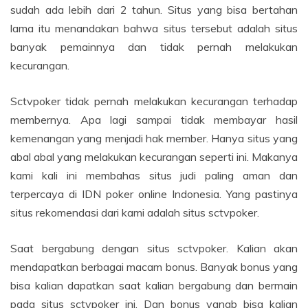
sudah ada lebih dari 2 tahun. Situs yang bisa bertahan
lama itu menandakan bahwa situs tersebut adalah situs
banyak pemainnya dan tidak pernah melakukan
kecurangan.
Sctvpoker tidak pernah melakukan kecurangan terhadap
membernya. Apa lagi sampai tidak membayar hasil
kemenangan yang menjadi hak member. Hanya situs yang
abal abal yang melakukan kecurangan seperti ini. Makanya
kami kali ini membahas situs judi paling aman dan
terpercaya di IDN poker online Indonesia. Yang pastinya
situs rekomendasi dari kami adalah situs sctvpoker.
Saat bergabung dengan situs sctvpoker. Kalian akan
mendapatkan berbagai macam bonus. Banyak bonus yang
bisa kalian dapatkan saat kalian bergabung dan bermain
pada situs sctvpoker ini. Dan bonus yangb bisa kalian