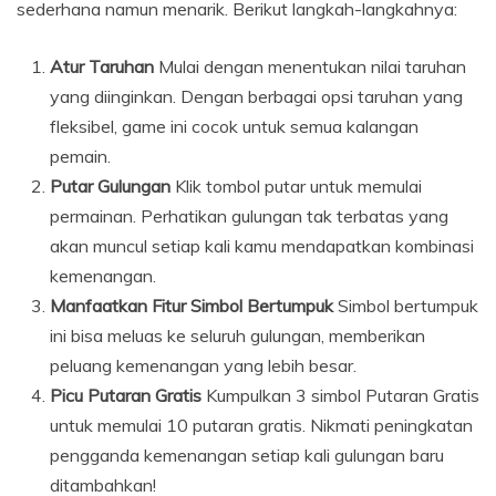
sederhana namun menarik. Berikut langkah-langkahnya:
Atur Taruhan
Mulai dengan menentukan nilai taruhan
yang diinginkan. Dengan berbagai opsi taruhan yang
fleksibel, game ini cocok untuk semua kalangan
pemain.
Putar Gulungan
Klik tombol putar untuk memulai
permainan. Perhatikan gulungan tak terbatas yang
akan muncul setiap kali kamu mendapatkan kombinasi
kemenangan.
Manfaatkan Fitur Simbol Bertumpuk
Simbol bertumpuk
ini bisa meluas ke seluruh gulungan, memberikan
peluang kemenangan yang lebih besar.
Picu Putaran Gratis
Kumpulkan 3 simbol Putaran Gratis
untuk memulai 10 putaran gratis. Nikmati peningkatan
pengganda kemenangan setiap kali gulungan baru
ditambahkan!