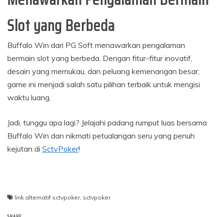
Slot yang Berbeda
Buffalo Win dari PG Soft menawarkan pengalaman
bermain slot yang berbeda. Dengan fitur-fitur inovatif,
desain yang memukau, dan peluang kemenangan besar,
game ini menjadi salah satu pilihan terbaik untuk mengisi
waktu luang.
Jadi, tunggu apa lagi? Jelajahi padang rumput luas bersama
Buffalo Win dan nikmati petualangan seru yang penuh
kejutan di
SctvPoker
!
link alternatif sctvpoker
,
sctvpoker
SHARE