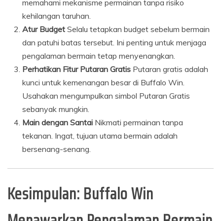
memahami mekanisme permainan tanpa risiko
kehilangan taruhan.
Atur Budget
Selalu tetapkan budget sebelum bermain
dan patuhi batas tersebut. Ini penting untuk menjaga
pengalaman bermain tetap menyenangkan.
Perhatikan Fitur Putaran Gratis
Putaran gratis adalah
kunci untuk kemenangan besar di Buffalo Win.
Usahakan mengumpulkan simbol Putaran Gratis
sebanyak mungkin.
Main dengan Santai
Nikmati permainan tanpa
tekanan. Ingat, tujuan utama bermain adalah
bersenang-senang.
Kesimpulan: Buffalo Win
Menawarkan Pengalaman Bermain