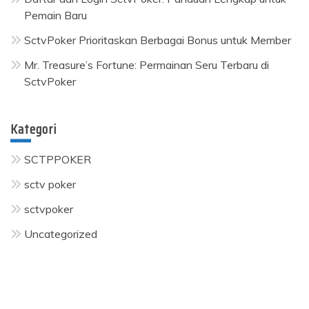
Pemain Baru
SctvPoker Prioritaskan Berbagai Bonus untuk Member
Mr. Treasure’s Fortune: Permainan Seru Terbaru di
SctvPoker
Kategori
SCTPPOKER
sctv poker
sctvpoker
Uncategorized